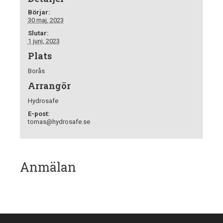
n
Börjar:
e
30 maj, 2023
m
Slutar:
a
1 juni, 2023
n
Plats
g
Borås
N
Arrangör
a
v
Hydrosafe
i
E-post:
g
tomas@hydrosafe.se
a
t
i
Anmälan
o
n
E
v
e