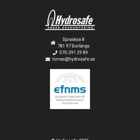
n
e
m
a
n
g
Spraxkya 8
N
781 97 Borlänge
070-291 29 89
a
tomas@hydrosafe.se
v
i
g
a
t
i
o
n